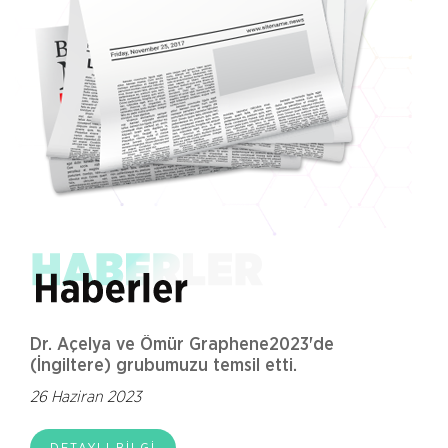
Dr. Açelya ve Ömür Graphene2023'de
Oğu
(İngiltere) grubumuzu temsil etti.
03 
26 Haziran 2023
D